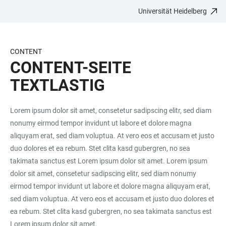
Universität Heidelberg
ZUM
HAUPTNAVIGATION
WEBSEITENSUCHE
LINKS
HAUPTINHALT
ÖFFNEN
ÖFFNEN
ZUR
BARRIEREFREIHEIT
CONTENT
CONTENT-SEITE
TEXTLASTIG
Lorem ipsum dolor sit amet, consetetur sadipscing elitr, sed diam
nonumy eirmod tempor invidunt ut labore et dolore magna
aliquyam erat, sed diam voluptua. At vero eos et accusam et justo
duo dolores et ea rebum. Stet clita kasd gubergren, no sea
takimata sanctus est Lorem ipsum dolor sit amet. Lorem ipsum
dolor sit amet, consetetur sadipscing elitr, sed diam nonumy
eirmod tempor invidunt ut labore et dolore magna aliquyam erat,
sed diam voluptua. At vero eos et accusam et justo duo dolores et
ea rebum. Stet clita kasd gubergren, no sea takimata sanctus est
Lorem ipsum dolor sit amet.