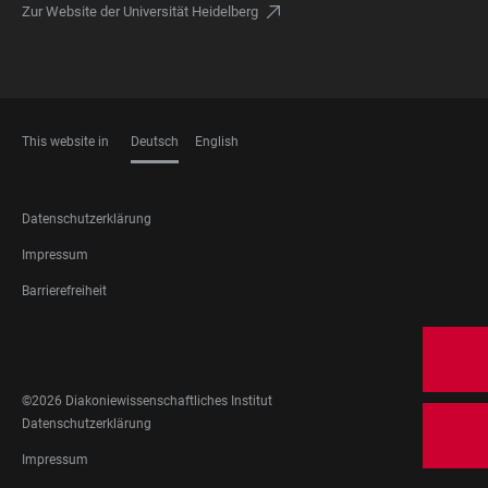
Zur Website der Universität Heidelberg
This website in
Deutsch
English
SPRACHEN
FOOTER
Datenschutzerklärung
LEGAL
Impressum
Barrierefreiheit
FOOTER
SOCIAL
MEDIA
©2026 Diakoniewissenschaftliches Institut
FOOTER
Datenschutzerklärung
LEGAL
Impressum