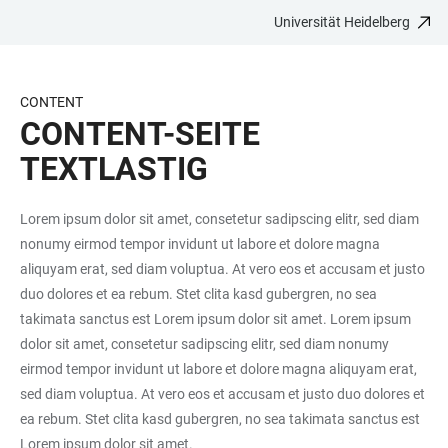
Universität Heidelberg
ZUM
HAUPTNAVIGATION
WEBSEITENSUCHE
LINKS
HAUPTINHALT
ÖFFNEN
ÖFFNEN
ZUR
BARRIEREFREIHEIT
CONTENT
CONTENT-SEITE
TEXTLASTIG
Lorem ipsum dolor sit amet, consetetur sadipscing elitr, sed diam
nonumy eirmod tempor invidunt ut labore et dolore magna
aliquyam erat, sed diam voluptua. At vero eos et accusam et justo
duo dolores et ea rebum. Stet clita kasd gubergren, no sea
takimata sanctus est Lorem ipsum dolor sit amet. Lorem ipsum
dolor sit amet, consetetur sadipscing elitr, sed diam nonumy
eirmod tempor invidunt ut labore et dolore magna aliquyam erat,
sed diam voluptua. At vero eos et accusam et justo duo dolores et
ea rebum. Stet clita kasd gubergren, no sea takimata sanctus est
Lorem ipsum dolor sit amet.