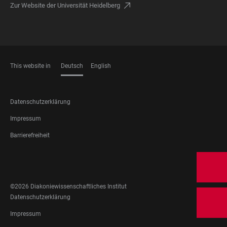
Zur Website der Universität Heidelberg
This website in
Deutsch
English
SPRACHEN
FOOTER
Datenschutzerklärung
LEGAL
Impressum
Barrierefreiheit
FOOTER
SOCIAL
MEDIA
©2026 Diakoniewissenschaftliches Institut
FOOTER
Datenschutzerklärung
LEGAL
Impressum