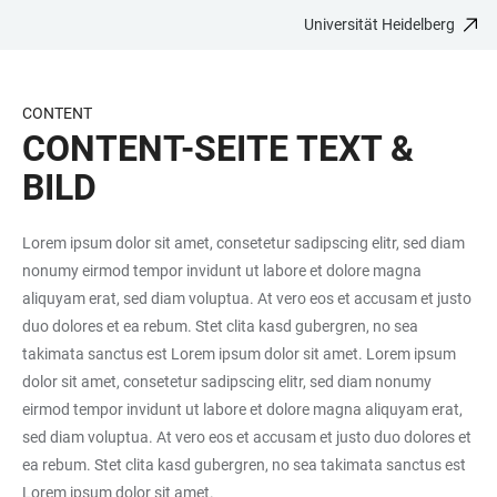
Universität Heidelberg
ZUM
HAUPTNAVIGATION
WEBSEITENSUCHE
LINKS
HAUPTINHALT
ÖFFNEN
ÖFFNEN
ZUR
BARRIEREFREIHEIT
CONTENT
CONTENT-SEITE TEXT &
BILD
Lorem ipsum dolor sit amet, consetetur sadipscing elitr, sed diam
nonumy eirmod tempor invidunt ut labore et dolore magna
aliquyam erat, sed diam voluptua. At vero eos et accusam et justo
duo dolores et ea rebum. Stet clita kasd gubergren, no sea
takimata sanctus est Lorem ipsum dolor sit amet. Lorem ipsum
dolor sit amet, consetetur sadipscing elitr, sed diam nonumy
eirmod tempor invidunt ut labore et dolore magna aliquyam erat,
sed diam voluptua. At vero eos et accusam et justo duo dolores et
ea rebum. Stet clita kasd gubergren, no sea takimata sanctus est
Lorem ipsum dolor sit amet.