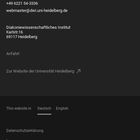
+49 6221 54-3336
webmaster@dwi.uni-heidelberg.de
Diakoniewissenschaftliches Institut
Karlstr.16
69117 Heidelberg
Anfahrt
Zur Website der Universität Heidelberg
This website in
Deutsch
English
SPRACHEN
FOOTER
Datenschutzerklärung
LEGAL