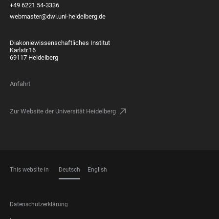
+49 6221 54-3336
webmaster@dwi.uni-heidelberg.de
Diakoniewissenschaftliches Institut
Karlstr.16
69117 Heidelberg
Anfahrt
Zur Website der Universität Heidelberg
This website in
Deutsch
English
SPRACHEN
FOOTER
Datenschutzerklärung
LEGAL