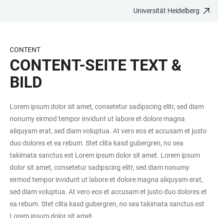
Universität Heidelberg
ZUM
HAUPTNAVIGATION
WEBSEITENSUCHE
LINKS
HAUPTINHALT
ÖFFNEN
ÖFFNEN
ZUR
BARRIEREFREIHEIT
CONTENT
CONTENT-SEITE TEXT &
BILD
Lorem ipsum dolor sit amet, consetetur sadipscing elitr, sed diam
nonumy eirmod tempor invidunt ut labore et dolore magna
aliquyam erat, sed diam voluptua. At vero eos et accusam et justo
duo dolores et ea rebum. Stet clita kasd gubergren, no sea
takimata sanctus est Lorem ipsum dolor sit amet. Lorem ipsum
dolor sit amet, consetetur sadipscing elitr, sed diam nonumy
eirmod tempor invidunt ut labore et dolore magna aliquyam erat,
sed diam voluptua. At vero eos et accusam et justo duo dolores et
ea rebum. Stet clita kasd gubergren, no sea takimata sanctus est
Lorem ipsum dolor sit amet.