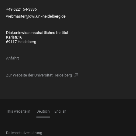
+49 6221 54-3336
webmaster@dwi.uni-heidelberg.de
Diakoniewissenschaftliches Institut
Karlstr.16
69117 Heidelberg
Anfahrt
Zur Website der Universität Heidelberg
This website in
Deutsch
English
SPRACHEN
FOOTER
Datenschutzerklärung