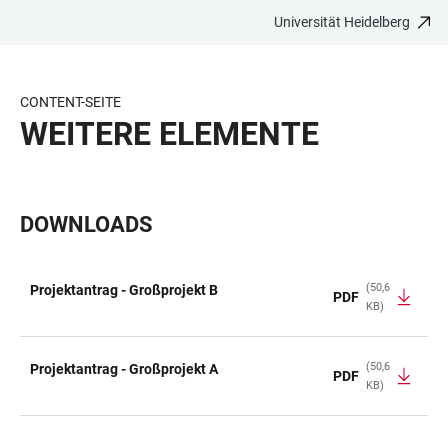
Universität Heidelberg
ZUM
HAUPTNAVIGATION
WEBSEITENSUCHE
LINKS
HAUPTINHALT
ÖFFNEN
ÖFFNEN
ZUR
BARRIEREFREIHEIT
CONTENT-SEITE
WEITERE ELEMENTE
DOWNLOADS
(50,6
Projektantrag - Großprojekt B
PDF
KB)
TABELLE
(50,6
Projektantrag - Großprojekt A
PDF
KB)