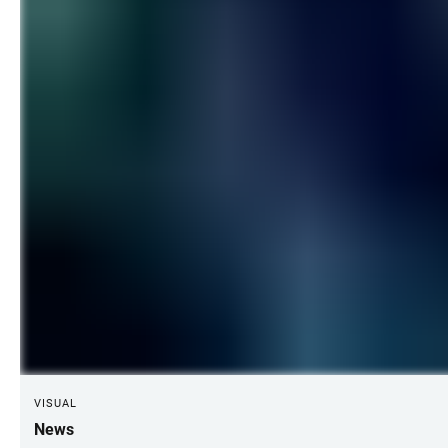
VISUAL
News