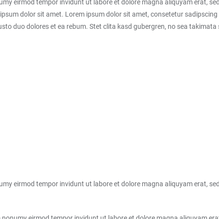
numy eirmod tempor invidunt ut labore et dolore magna aliquyam erat, sed
ipsum dolor sit amet. Lorem ipsum dolor sit amet, consetetur sadipscing 
sto duo dolores et ea rebum. Stet clita kasd gubergren, no sea takimata
numy eirmod tempor invidunt ut labore et dolore magna aliquyam erat, se
am nonumy eirmod tempor invidunt ut labore et dolore magna aliquyam erat