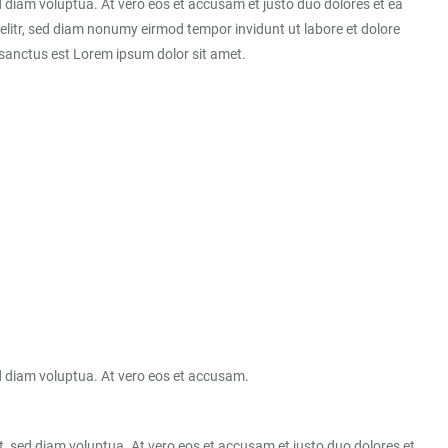
 diam voluptua. At vero eos et accusam et justo duo dolores et ea
elitr, sed diam nonumy eirmod tempor invidunt ut labore et dolore
 sanctus est Lorem ipsum dolor sit amet.
d diam voluptua. At vero eos et accusam.
, sed diam voluptua. At vero eos et accusam et justo duo dolores et