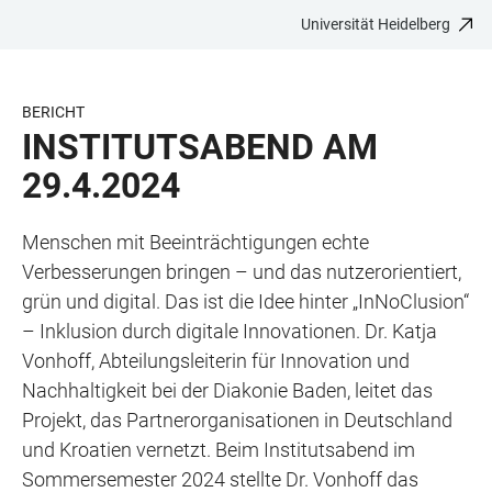
Universität Heidelberg
ZUM
HAUPTNAVIGATION
WEBSEITENSUCHE
LINKS
HAUPTINHALT
ÖFFNEN
ÖFFNEN
ZUR
BARRIEREFREIHEIT
BERICHT
INSTITUTSABEND AM
29.4.2024
Menschen mit Beeinträchtigungen echte
Verbesserungen bringen – und das nutzerorientiert,
grün und digital. Das ist die Idee hinter „InNoClusion“
– Inklusion durch digitale Innovationen. Dr. Katja
Vonhoff, Abteilungsleiterin für Innovation und
Nachhaltigkeit bei der Diakonie Baden, leitet das
Projekt, das Partnerorganisationen in Deutschland
und Kroatien vernetzt. Beim Institutsabend im
Sommersemester 2024 stellte Dr. Vonhoff das