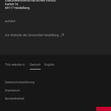
Diakoniewissenschaftliches Institut
Karlstr.16
69117 Heidelberg
Anfahrt
Zur Website der Universität Heidelberg
This website in
Deutsch
English
SPRACHEN
FOOTER
Datenschutzerklärung
LEGAL
Impressum
Barrierefreiheit
FOOTER