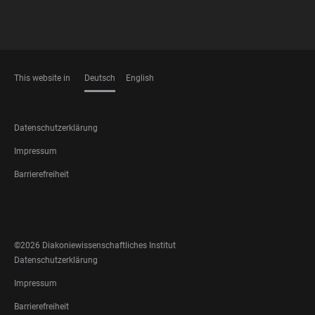
This website in
Deutsch
English
SPRACHEN
FOOTER
Datenschutzerklärung
LEGAL
Impressum
Barrierefreiheit
FOOTER
SOCIAL
MEDIA
©2026 Diakoniewissenschaftliches Institut
FOOTER
Datenschutzerklärung
LEGAL
Impressum
Barrierefreiheit