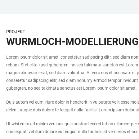
ZUM
HAUPTNAVIGATION
WEBSEITENSUCHE
LINKS
HAUPTINHALT
ÖFFNEN
ÖFFNEN
ZUR
BARRIEREFREIHEIT
PROJEKT
WURMLOCH-MODELLIERUNG
Lorem ipsum dolor sit amet, consetetur sadipscing elitr, sed diam no
rebum. Stet clita kasd gubergren, no sea takimata sanctus est Lorem 
magna aliquyam erat, sed diam voluptua. At vero eos et accusam et ju
consetetur sadipscing elitr, sed diam nonumy eirmod tempor invidunt 
gubergren, no sea takimata sanctus est Lorem ipsum dolor sit amet
Duis autem vel eum iriure dolor in hendrerit in vulputate velit esse mol
delenit augue duis dolore te feugait nulla facilisi. Lorem ipsum dolo
Ut wisi enim ad minim veniam, quis nostrud exerci tation ullamcorper s
consequat, vel illum dolore eu feugiat nulla facilisis at vero eros et a