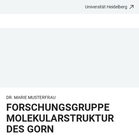
Universität Heidelberg
ZUM
HAUPTNAVIGATION
WEBSEITENSUCHE
LINKS
HAUPTINHALT
ÖFFNEN
ÖFFNEN
ZUR
BARRIEREFREIHEIT
DR. MARIE MUSTERFRAU
FORSCHUNGSGRUPPE
MOLEKULARSTRUKTUR
DES GORN