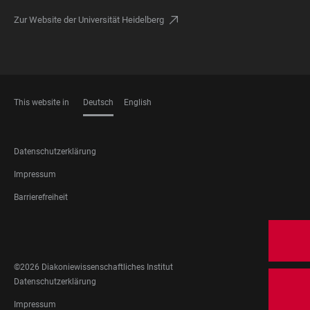
Zur Website der Universität Heidelberg
This website in
Deutsch
English
SPRACHEN
FOOTER
Datenschutzerklärung
LEGAL
Impressum
Barrierefreiheit
FOOTER
SOCIAL
MEDIA
©2026 Diakoniewissenschaftliches Institut
FOOTER
Datenschutzerklärung
LEGAL
Impressum