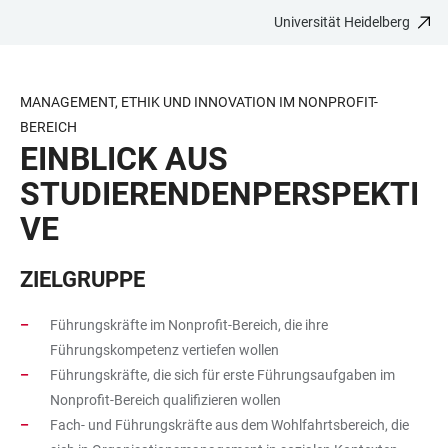
Universität Heidelberg
ZUM
HAUPTNAVIGATION
WEBSEITENSUCHE
LINKS
HAUPTINHALT
ÖFFNEN
ÖFFNEN
ZUR
BARRIEREFREIHEIT
MANAGEMENT, ETHIK UND INNOVATION IM NONPROFIT-
BEREICH
EINBLICK AUS
STUDIERENDENPERSPEKTI
VE
ZIELGRUPPE
Führungskräfte im Nonprofit-Bereich, die ihre
Führungskompetenz vertiefen wollen
Führungskräfte, die sich für erste Führungsaufgaben im
Nonprofit-Bereich qualifizieren wollen
Fach- und Führungskräfte aus dem Wohlfahrtsbereich, die