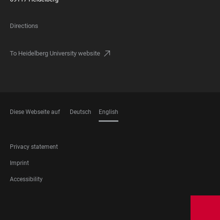
Directions
To Heidelberg University website
Diese Webseite auf
Deutsch
English
LANGUAGES
FOOTER
Privacy statement
LEGAL
Imprint
Accessibility
FOOTER
SOCIAL