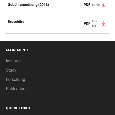
Gebührenordnung (2013)
PDF
(8 KB)
(4.6
Broschüre
PDF
MB)
MAIN MENU
FOOTER
Institute
Study
Forschung
Publcations
QUICK LINKS