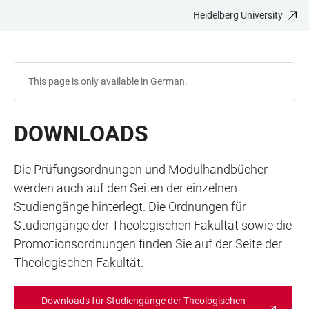
Heidelberg University
JUMP
OPEN
OPEN
ACCESSIBILITY
TO
MAIN
SEARCH
LINKS
MAIN
NAVIGATION
FORM
CONTENT
This page is only available in German.
DOWNLOADS
Die Prüfungsordnungen und Modulhandbücher
werden auch auf den Seiten der einzelnen
Studiengänge hinterlegt. Die Ordnungen für
Studiengänge der Theologischen Fakultät sowie die
Promotionsordnungen finden Sie auf der Seite der
Theologischen Fakultät.
Downloads für Studiengänge der Theologischen